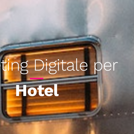
ing Digitale per
R
e
s
i
d
e
n
c
e